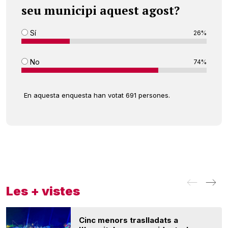
seu municipi aquest agost?
Sí
26%
No
74%
En aquesta enquesta han votat 691 persones.
Les + vistes
Cinc menors traslladats a