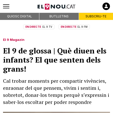
QUIOSC DIGITAL
BUTLLETINS
SUBSCRIU-TE
EN DIRECTE
EL 9 TV
EN DIRECTE
EL 9 FM
El 9 Magazín
El 9 de glossa | Què diuen els
infants? El que senten dels
grans!
Cal trobar moments per compartir vivències,
enraonar del que pensem, vivim i sentim i,
sobretot, donar-los temps perquè s’expressin i
saber-los escoltar per poder respondre