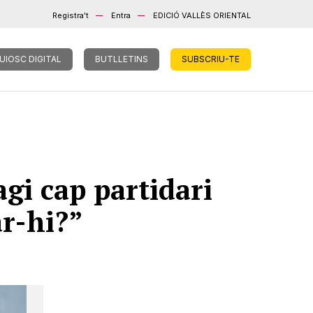
Registra't
Entra
EDICIÓ VALLÈS ORIENTAL
UIOSC DIGITAL
BUTLLETINS
SUBSCRIU-TE
agi cap partidari
ar-hi?”