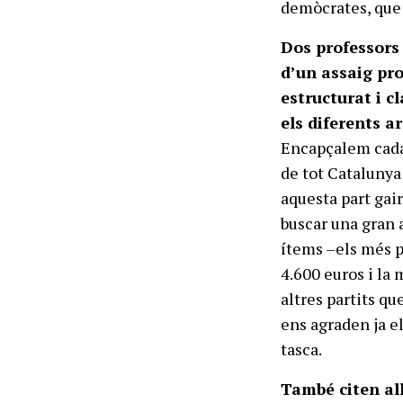
demòcrates, que
Dos professors
d’un assaig prof
estructurat i c
els diferents 
Encapçalem cada 
de tot Catalunya 
aquesta part gair
buscar una gran 
ítems –els més p
4.600 euros i la 
altres partits qu
ens agraden ja el
tasca.
També citen all