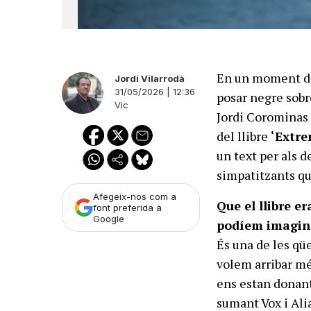
En un moment d’a
Jordi Vilarrodà
31/05/2026 | 12:36
posar negre sobre
Vic
Jordi Corominas 
del llibre
‘Extre
un text per als d
simpatitzants qu
Afegeix-nos com a
Que el llibre e
font preferida a
Google
podíem imagina
És una de les qüe
volem arribar mé
ens estan donant
sumant Vox i Alia