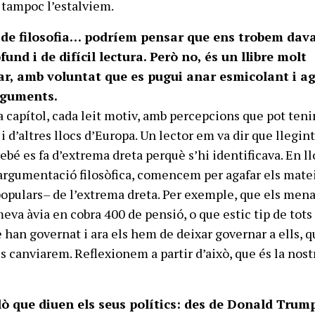
 tampoc l’estalviem.
 de filosofia… podríem pensar que ens trobem dav
und i de difícil lectura. Però no, és un llibre molt
lar, amb voluntat que es pugui anar esmicolant i a
arguments.
capítol, cada leit motiv, amb percepcions que pot teni
i d’altres llocs d’Europa. Un lector em va dir que llegin
ebé es fa d’extrema dreta perquè s’hi identificava. En ll
argumentació filosòfica, comencem per agafar els mate
opulars– de l’extrema dreta. Per exemple, que els men
meva àvia en cobra 400 de pensió, o que estic tip de tots
e han governat i ara els hem de deixar governar a ells, q
s canviarem. Reflexionem a partir d’això, que és la nost
ò que diuen els seus polítics: des de Donald Trump