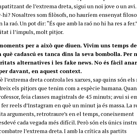
patitzant de l’extrema dreta, sigui un noi jove o un avi
-hi? Nosaltres som filòsofs, no hauríem ensenyat filosof
la raó. Un pot dir: “És que amb la raó no hi ha res a fer
at i l’impuls, molt pitjor.
moments per a això que diuen. Vivim uns temps de
n què cadascú es tanca dins la seva bombolla. Per 
eritats alternatives i les fake news. No és fàcil an
per davant, en aquest context.
è l’extrema dreta controla les xarxes, sap quins són els
reix els pitjors que tenim com a espècie humana. Quan
ofessor, feia classes magistrals de 45 minuts; avui si e
fer reels d’Instagram en què un minut ja és massa. La re
ita arguments, retrotraure’s en el temps, coneixement
 esdevé cada vegada més difícil. Però són els únics inst
mbatre l’extrema dreta. I amb la crítica als partits