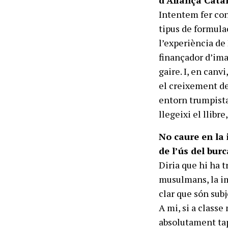
d’Aliança Catala
Intentem fer con
tipus de formula
l’experiència de
finançador d’imam
gaire. I, en canv
el creixement d
entorn trumpista 
llegeixi el llibr
No caure en la 
de l’ús del bur
Diria que hi ha 
musulmans, la im
clar que són subj
A mi, si a classe
absolutament tap