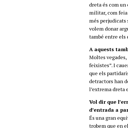
dreta és com un 
militar, com feia
més perjudicats 
volem donar argu
també entre els 
A aquests també
Moltes vegades, 
feixistes”. I cau
que els partidari
detractors han d
l’extrema dreta 
Vol dir que l’e
d’entrada a par
És una gran equiv
trobem que en el