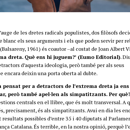
uge de les dretes radicals populistes, dos filòsofs dec
 blanc els seus arguments i els que poden servir per reb
(Balsareny, 1961) és coautor –al costat de Joan Albert 
ma dreta. Què ens hi juguem?’ (Eumo Editorial)
. Di
etractors d’aquesta ideologia, però també per als seus
e encara deixin una porta oberta al dubte.
ra pensat per a detractors de l’extrema dreta ja ens
r, però també apel·len als simpatitzants. Per què
stions centrals en el llibre, que és molt transversal. A 
s, precisament, és als simpatitzants. Avui en dia les e
 resultats possibles d’entre 35 i 40 diputats al Parlame
nça Catalana. És terrible, en la nostra opinió, perquè l