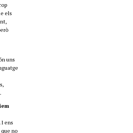
cop
ue els
nt,
però
són uns
enguatge
s,
.
ciem
 I ens
l que no