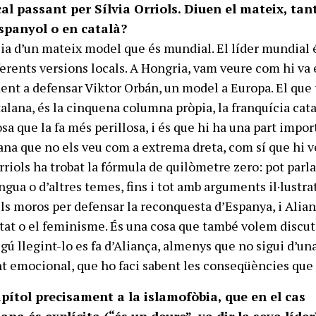
l passant per Sílvia Orriols. Diuen el mateix, tant
spanyol o en català?
ia d’un mateix model que és mundial. El líder mundial 
ferents versions locals. A Hongria, vam veure com hi va 
dent a defensar Viktor Orbán, un model a Europa. El que
alana, és la cinquena columna pròpia, la franquícia cata
sa que la fa més perillosa, i és que hi ha una part impor
lana que no els veu com a extrema dreta, com sí que hi 
Orriols ha trobat la fórmula de quilòmetre zero: pot parla
ngua o d’altres temes, fins i tot amb arguments il·lustrat
els moros per defensar la reconquesta d’Espanya, i Alian
ltat o el feminisme. És una cosa que també volem discut
 algú llegint-lo es fa d’Aliança, almenys que no sigui d’un
 emocional, que ho faci sabent les conseqüències que 
ítol precisament a la islamofòbia, que en el cas