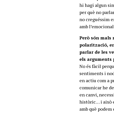
hi hagi algun sim
per què no parlar
no creguéssim en 
amb l’emocionalit
Però són mals 
polarització, e
parlar de les v
els arguments 
No és fàcil perqu
sentiments i nod
en actiu com a pr
comunicar he de 
en canvi, necess
històric… i això
amb què podem co