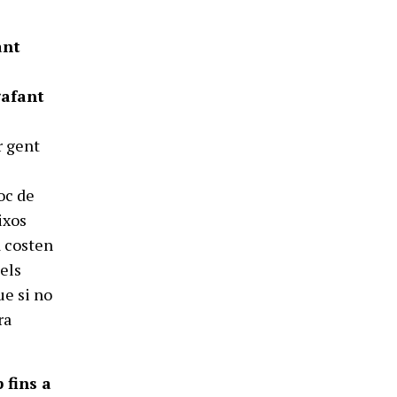
ant
gafant
r gent
t
oc de
ixos
a costen
 els
ue si no
ra
 fins a