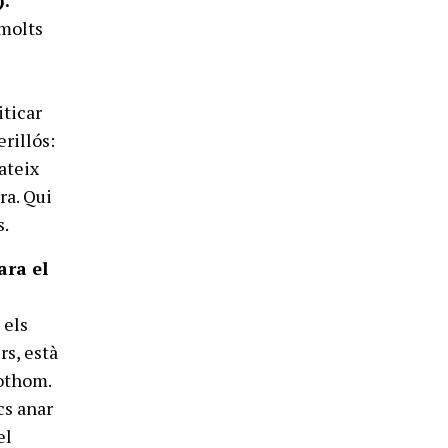
).
 molts
n
iticar
rillós:
ateix
ra. Qui
s.
ara el
 els
rs, està
tothom.
cs anar
el