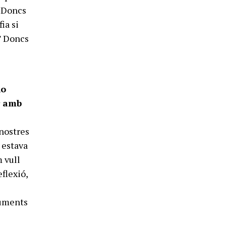
. Doncs
ia si
.” Doncs
no
ar amb
 nostres
 estava
m vull
flexió,
ruments