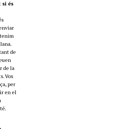
 si és
és
enviar
 tenim
lana.
tant de
veuen
r de la
s. Vox
ça, per
ir en el
a
té.