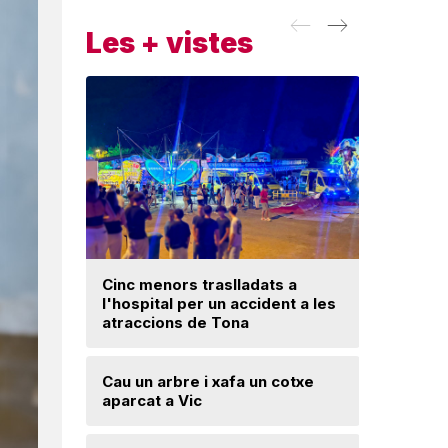
Les + vistes
Cinc menors traslladats a
Insòlita 
l'hospital per un accident a les
Manlleu, 
atraccions de Tona
l'impuls
segureta
Cau un arbre i xafa un cotxe
aparcat a Vic
Una mone
troballa 
d'excava