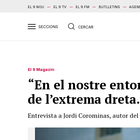
EL 9 NOU
EL 9 TV
EL 9 FM
BUTLLETINS
AGEN
El 9 Magazín
“En el nostre entor
de l’extrema dreta
Entrevista a Jordi Corominas, autor del