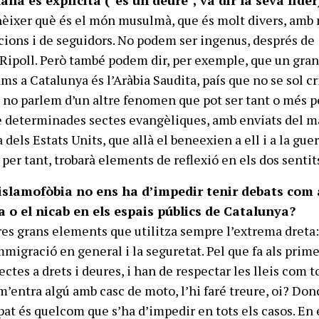
na és explícita (“és un deure”, va dir la seva líder
èixer què és el món musulmà, que és molt divers, amb
cions i de seguidors. No podem ser ingenus, després de
 Ripoll. Però també podem dir, per exemple, que un gra
s a Catalunya és l’Aràbia Saudita, país que no se sol cr
i, no parlem d’un altre fenomen que pot ser tant o més pe
e determinades sectes evangèliques, amb enviats del m
dels Estats Units, que allà el beneexien a ell i a la guer
e, per tant, trobarà elements de reflexió en els dos sentit
islamofòbia no ens ha d’impedir tenir debats com 
ca o el nicab en els espais públics de Catalunya?
tres grans elements que utilitza sempre l’extrema dreta:
migració en general i la seguretat. Pel que fa als prime
ectes a drets i deures, i han de respectar les lleis com 
 m’entra algú amb casc de moto, l’hi faré treure, oi? Don
at és quelcom que s’ha d’impedir en tots els casos. En 