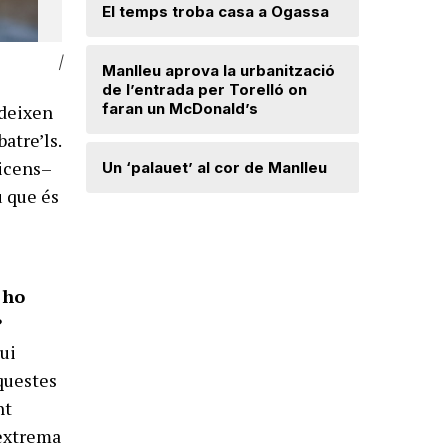
Lloses d
El temps troba casa a Ogassa
|
Radiograf
Manlleu aprova la urbanització
Ripollès:
de l’entrada per Torelló on
qualificat
faran un McDonald’s
ideixen
atre’ls.
Roben enc
Vicens–
Un ‘palauet’ al cor de Manlleu
joiera de
u que és
“Quan ten
delicada,
que t’has 
 ho
?
qui
nquestes
nt
’extrema