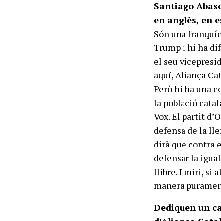
Santiago Abasca
en anglès, en e
Són una franquíc
Trump i hi ha di
el seu vicepresi
aquí, Aliança Cat
Però hi ha una co
la població cata
Vox. El partit d’
defensa de la lle
dirà que contra 
defensar la igua
llibre. I miri, si
manera purament
Dediquen un cap