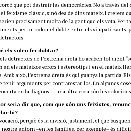
corcó que pot destruir les democràcies. No a través del 
 el feixisme clàssic, sinó des de dins mateix. I creiem q
serien precisament molta de la gent que els vota. Per ta
ments per introduir el dubte entre els simpatitzants, 
detractors.
 els volen fer dubtar?
els detractors de l’extrema dreta ho acaben tot dient “
en en els mateixos errors i estereotips i en el mateix ll
s. Amb això, l’extrema dreta és qui guanya la partida. Els
e tenir arguments per contrarestar-los. En algunes cose
encerta en la diagnosi… una altra cosa són les solucions
rror seria dir que, com que són uns feixistes, renun
lar-hi?
ocació, perquè és la divisió, justament, el que busquen.
 nostre entorn –en les famílies, per exemple– és difíci