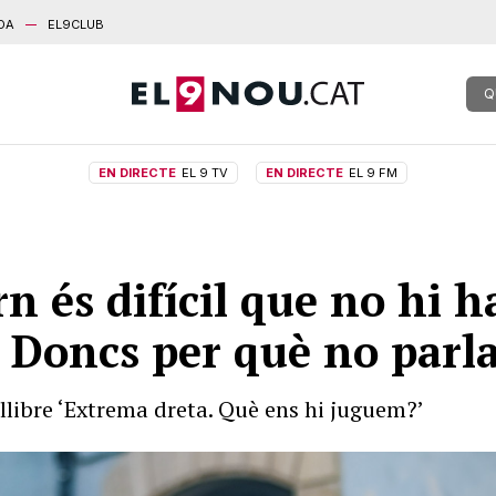
DA
EL9CLUB
Q
EN DIRECTE
EL 9 TV
EN DIRECTE
EL 9 FM
n és difícil que no hi h
. Doncs per què no parl
 llibre ‘Extrema dreta. Què ens hi juguem?’