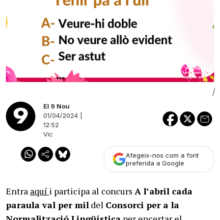
|
El 9 Nou
01/04/2024 |
12:52
Vic
Afegeix-nos com a font
preferida a Google
Entra
aquí
i participa al concurs
A l’abril cada
paraula val per mil
del
Consorci per a la
Normalització Lingüística
per encertar el