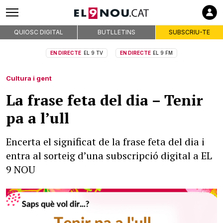
QUIOSC DIGITAL
BUTLLETINS
SUBSCRIU-TE
EN DIRECTE
EL 9 TV
EN DIRECTE
EL 9 FM
Cultura i gent
La frase feta del dia – Tenir
pa a l’ull
Encerta el significat de la frase feta del dia i
entra al sorteig d’una subscripció digital a EL
9 NOU