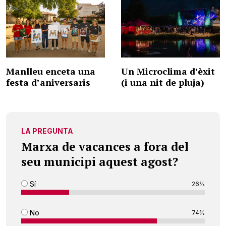
Manlleu enceta una
Un Microclima d’èxit
festa d’aniversaris
(i una nit de pluja)
LA PREGUNTA
Marxa de vacances a fora del
seu municipi aquest agost?
Sí
26%
No
74%