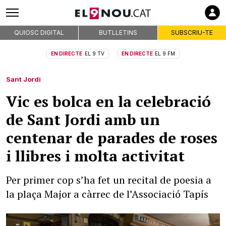
QUIOSC DIGITAL
BUTLLETINS
SUBSCRIU-TE
EN DIRECTE
EL 9 TV
EN DIRECTE
EL 9 FM
Sant Jordi
Vic es bolca en la celebració
de Sant Jordi amb un
centenar de parades de roses
i llibres i molta activitat
Per primer cop s’ha fet un recital de poesia a
la plaça Major a càrrec de l’Associació Tapís