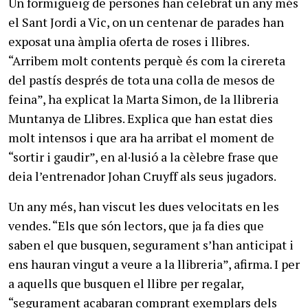
Un formigueig de persones han celebrat un any més
el Sant Jordi a Vic, on un centenar de parades han
exposat una àmplia oferta de roses i llibres.
“Arribem molt contents perquè és com la cirereta
del pastís després de tota una colla de mesos de
feina”, ha explicat la Marta Simon, de la llibreria
Muntanya de Llibres. Explica que han estat dies
molt intensos i que ara ha arribat el moment de
“sortir i gaudir”, en al·lusió a la cèlebre frase que
deia l’entrenador Johan Cruyff als seus jugadors.
Un any més, han viscut les dues velocitats en les
vendes. “Els que són lectors, que ja fa dies que
saben el que busquen, segurament s’han anticipat i
ens hauran vingut a veure a la llibreria”, afirma. I per
a aquells que busquen el llibre per regalar,
“segurament acabaran comprant exemplars dels