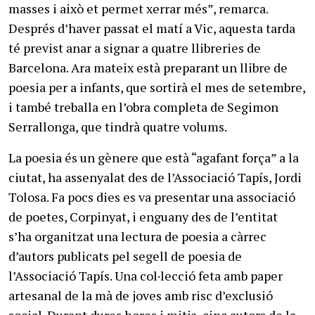
masses i això et permet xerrar més”, remarca.
Després d’haver passat el matí a Vic, aquesta tarda
té previst anar a signar a quatre llibreries de
Barcelona. Ara mateix està preparant un llibre de
poesia per a infants, que sortirà el mes de setembre,
i també treballa en l’obra completa de Segimon
Serrallonga, que tindrà quatre volums.
La poesia és un gènere que està “agafant força” a la
ciutat, ha assenyalat des de l’Associació Tapís, Jordi
Tolosa. Fa pocs dies es va presentar una associació
de poetes, Corpinyat, i enguany des de l’entitat
s’ha organitzat una lectura de poesia a càrrec
d’autors publicats pel segell de poesia de
l’Associació Tapís. Una col·lecció feta amb paper
artesanal de la mà de joves amb risc d’exclusió
social. Durant dures hores i mitja, cinc autors de la