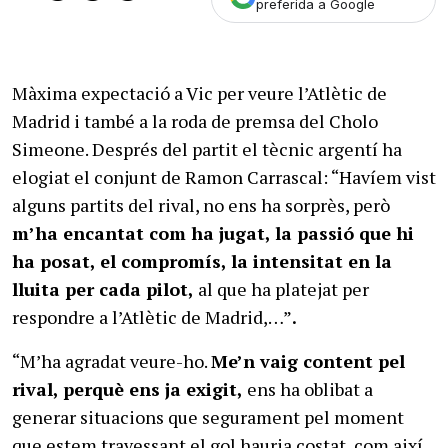
preferida a Google
Màxima expectació a Vic per veure l’Atlètic de
Madrid i també a la roda de premsa del Cholo
Simeone. Després del partit el tècnic argentí ha
elogiat el conjunt de Ramon Carrascal: “Havíem vist
alguns partits del rival, no ens ha sorprès, però
m’ha encantat com ha jugat, la passió que hi
ha posat, el compromís, la intensitat en la
lluita per cada pilot,
al que ha platejat per
respondre a l’Atlètic de Madrid,…”
.
“M’ha agradat veure-ho.
Me’n vaig content pel
rival, perquè ens ja exigit,
ens ha oblibat a
generar situacions que segurament pel moment
que estem travessant el gol hauria costat, com així