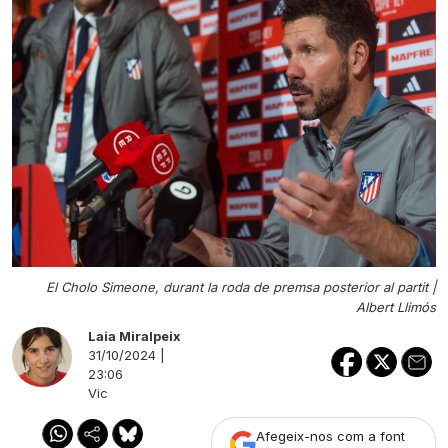
El Cholo Simeone, durant la roda de premsa posterior al partit |
Albert Llimós
Laia Miralpeix
31/10/2024 |
23:06
Vic
Afegeix-nos com a font