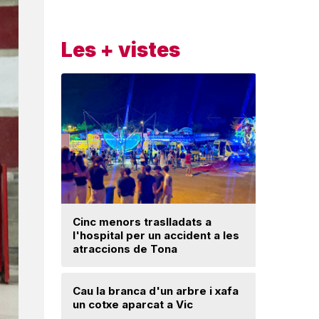
Les + vistes
Cinc menors traslladats a
l'hospital per un accident a les
Un ‘palau
atraccions de Tona
Una mone
Cau la branca d'un arbre i xafa
troballa 
un cotxe aparcat a Vic
d'excava