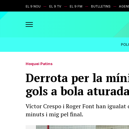
EL 9 NOU
EL 9 TV
EL 9 FM
BUTLLETINS
AGEN
POL
Hoquei Patins
Derrota per la mín
gols a bola aturada
Víctor Crespo i Roger Font han igualat
minuts i mig pel final.