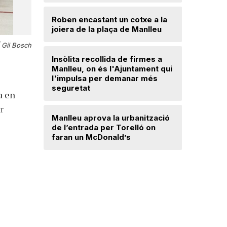
Lloses d
Roben encastant un cotxe a la
joiera de la plaça de Manlleu
Radiograf
Ripollès:
|
Gil Bosch
qualificat
Insòlita recollida de firmes a
Manlleu, on és l'Ajuntament qui
l'impulsa per demanar més
El temps
seguretat
a en
r
Dos detin
Manlleu aprova la urbanització
de forma 
de l’entrada per Torelló on
d'una bot
faran un McDonald’s