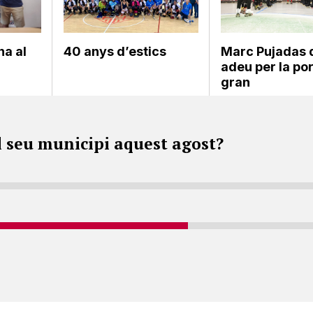
na al
40 anys d’estics
Marc Pujadas 
adeu per la po
gran
l seu municipi aquest agost?