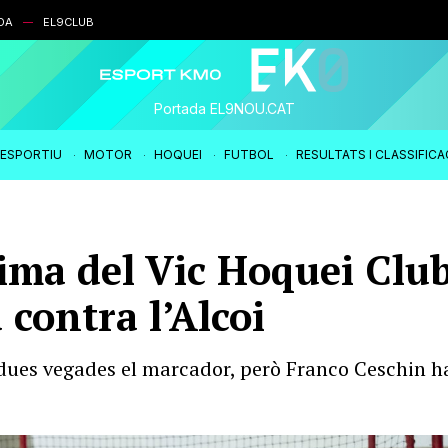
DA
EL9CLUB
Portada EL9NOU.CAT
IESPORTIU
MOTOR
HOQUEI
FUTBOL
RESULTATS I CLASSIFIC
ima del Vic Hoquei Clu
 contra l’Alcoi
 dues vegades el marcador, però Franco Ceschin ha