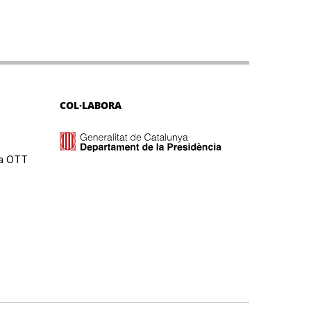
COL·LABORA
ma OTT