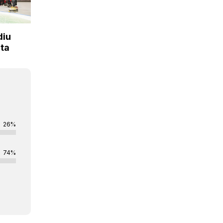
diu
rta
26%
74%