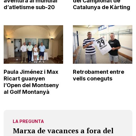
aventura al mundial
del Campionat de
d’atletisme sub-20
Catalunya de Kàrting
Paula Jiménez i Max
Retrobament entre
Ricart guanyen
vells coneguts
l’Open del Montseny
al Golf Montanyà
LA PREGUNTA
Marxa de vacances a fora del