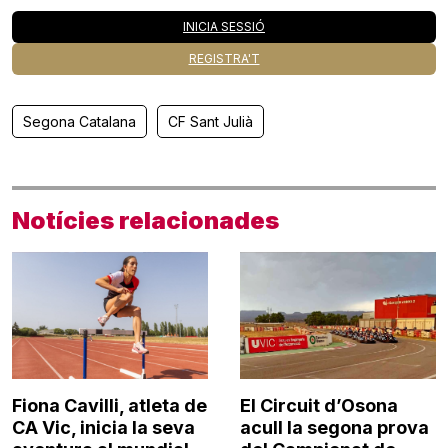
INICIA SESSIÓ
REGISTRA'T
Segona Catalana
CF Sant Julià
Notícies relacionades
Fiona Cavilli, atleta de
El Circuit d’Osona
CA Vic, inicia la seva
acull la segona prova