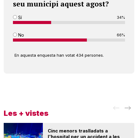
seu municipi aquest agost?
Sí
34%
No
66%
En aquesta enquesta han votat 434 persones.
Les + vistes
Cinc menors traslladats a
l'hospital per un accident a les