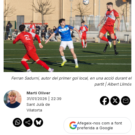
Ferran Sadurní, autor del primer gol local, en una acció durant el
partit |
Albert Llimós
Martí Oliver
31/01/2026 | 22:39
Sant Julà de
Vilatorta
Afegeix-nos com a font
preferida a Google