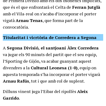
de Primera Divisió amb els dos osonencs implicats,
que és el que enfrontarà el Celta de
Ferran Jutglà
amb el Vila-real on s’acaba d’incorporar el porter
vigatà
Arnau Tenas
, que forma part de la
convocatòria.
Titularitat i vicrtòria de Corredera a Segona
A
Segona Divisió, el santjoaní Àlex Corredera
va jugar els 90 minuts del partit que el seu equip,
l’Sporting de Gijón, va acabar guanyant aquest
divendres a la
Cultural Leonesa (1-0)
, equip on
aquesta temporada s’ha incorporar el porter vigarà
Arnau Rafús
, tot i que amb rol de suplent.
Dilluns vinent juga l’Eibar del ripollès
Aleix
Garrido
.