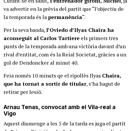
Curant-se en salut,
l’entrenador gironí, Michel
, ja
va advertir en la prèvia del partit que “l’objectiu de
la temporada és la
permanència
“.
Per la seva banda,
l’Oviedo d’Ilyas Chaira ha
aconseguit al Carlos Tartiere
els primers tres
punts de la temporada amb una victòria davant d’un
rival d’entitat, com és la Reial Societat, gràcies a un
gol de Dendoncker al minut 40.
Feia només 10 minuts qe el ripollès Ilyas
Chaira,
que ha tornat a sortir de titular
, s’ha hagut de
retirar per lesió.
Arnau Tenas, convocat amb el Vila-real a
Vigo
Aquest diumenge a les 5 de la tarda es juga el partit