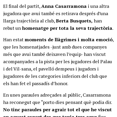
El final del partit,
Anna Casarramona
i una altra
jugadora que avui també es retirava després d’una
llarga trajectòria al club,
Berta Busquets,
han
rebut un
homenatge per tota la seva trajectòria
.
Han estat
moments de llàgrimes i molta emoció
,
que les homenatjades -junt amb dues companyes
més que avui també deixaven l’equip- han viscut
acompanyades a la pista per les jugadores del Palau
i del Vil-sana, el pavelló dempeus i jugadors i
jugadores de les categories inferiors del club que
els han fet el passadís d’honor.
En unes paraules adreçades al públic, Casarramona
ha reconegut que “porto dies pensant què podia dir.
No tinc paraules per agrair tot el que he viscut
en aquest esport des que tenia tres anys
fins