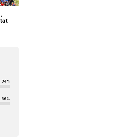
,
itat
34%
66%