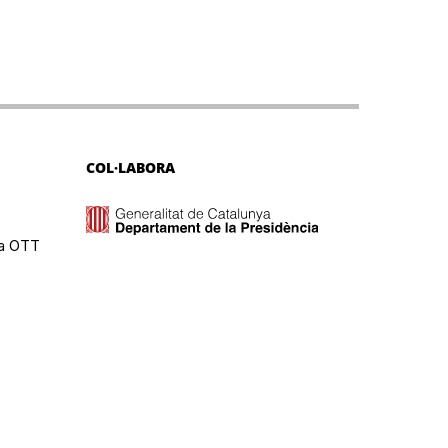
COL·LABORA
ma OTT