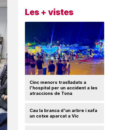
Les + vistes
Cinc menors traslladats a
Insòlita 
l'hospital per un accident a les
Manlleu, 
atraccions de Tona
l'impuls
segureta
Cau la branca d'un arbre i xafa
un cotxe aparcat a Vic
Una mone
troballa 
d'excava