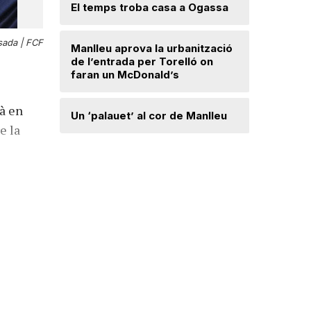
Lloses d
El temps troba casa a Ogassa
ssada |
FCF
Radiograf
Manlleu aprova la urbanització
Ripollès:
de l’entrada per Torelló on
qualificat
faran un McDonald’s
rà en
Roben enc
Un ‘palauet’ al cor de Manlleu
joiera de
e la
“Quan ten
delicada,
que t’has 