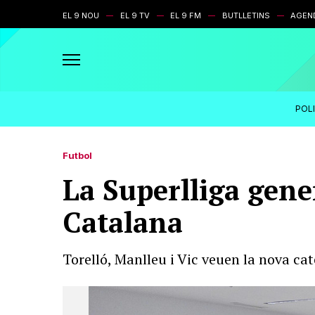
EL 9 NOU
EL 9 TV
EL 9 FM
BUTLLETINS
AGEN
POL
Futbol
La Superlliga gene
Catalana
Torelló, Manlleu i Vic veuen la nova ca