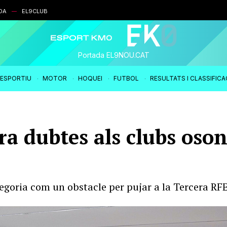
DA
EL9CLUB
Portada EL9NOU.CAT
IESPORTIU
MOTOR
HOQUEI
FUTBOL
RESULTATS I CLASSIFIC
ra dubtes als clubs oso
tegoria com un obstacle per pujar a la Tercera RF