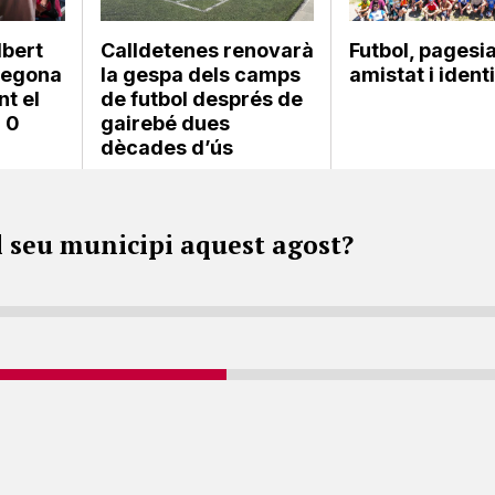
lbert
Calldetenes renovarà
Futbol, pagesia
 Segona
la gespa dels camps
amistat i ident
nt el
de futbol després de
 0
gairebé dues
dècades d’ús
l seu municipi aquest agost?