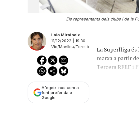
Els representants dels clubs i de la F
Laia Miralpeix
11/12/2022 | 19:30
Vic/Manlleu/Torelló
La Superlliga és
marxa a partir de
Tercera RFEF i l
Afegeix-nos com a
font preferida a
Google