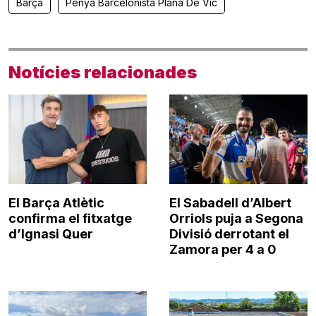
Barça
Penya Barcelonista Plana De Vic
Notícies relacionades
El Barça Atlètic
El Sabadell d’Albert
confirma el fitxatge
Orriols puja a Segona
d’Ignasi Quer
Divisió derrotant el
Zamora per 4 a 0