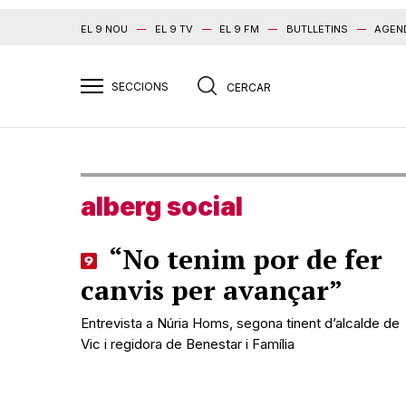
EL 9 NOU
EL 9 TV
EL 9 FM
BUTLLETINS
AGEN
alberg social
“No tenim por de fer
canvis per avançar”
Entrevista a Núria Homs, segona tinent d’alcalde de
Vic i regidora de Benestar i Família