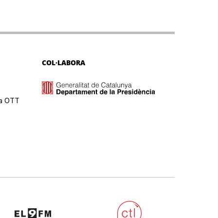
COL·LABORA
ma OTT