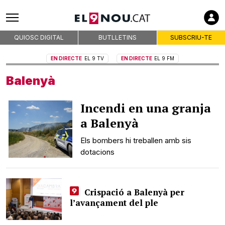
QUIOSC DIGITAL
BUTLLETINS
SUBSCRIU-TE
EN DIRECTE
EL 9 TV
EN DIRECTE
EL 9 FM
Balenyà
Incendi en una granja
a Balenyà
Els bombers hi treballen amb sis
dotacions
Crispació a Balenyà per
l’avançament del ple