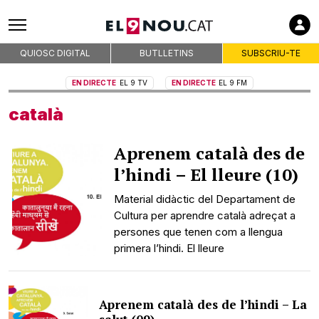
QUIOSC DIGITAL
BUTLLETINS
SUBSCRIU-TE
EN DIRECTE
EL 9 TV
EN DIRECTE
EL 9 FM
català
Aprenem català des de
l’hindi – El lleure (10)
Material didàctic del Departament de
Cultura per aprendre català adreçat a
persones que tenen com a llengua
primera l’hindi. El lleure
Aprenem català des de l’hindi – La