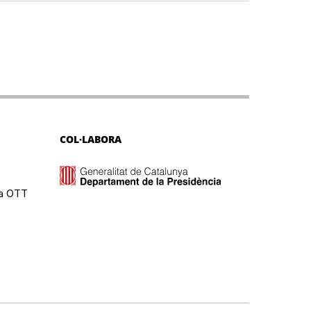
COL·LABORA
ma OTT