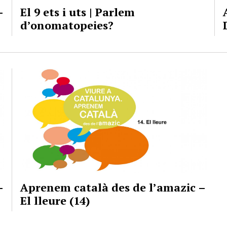
–
El 9 ets i uts | Parlem
d’onomatopeies?
–
Aprenem català des de l’amazic –
El lleure (14)