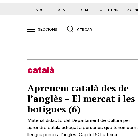
EL 9 NOU
EL 9 TV
EL 9 FM
BUTLLETINS
AGEN
català
Aprenem català des de
l’anglès – El mercat i les
botigues (6)
Material didàctic del Departament de Cultura per
aprendre català adreçat a persones que tenen com 
llengua primera l’anglès. Capítol 5: La feina