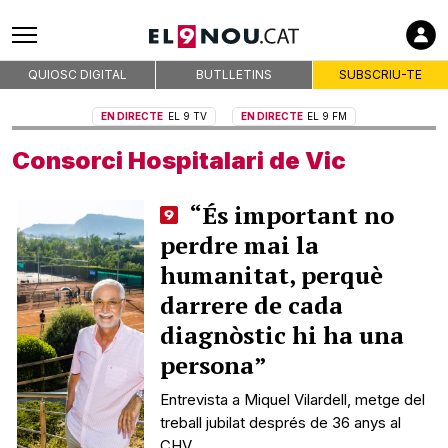
QUIOSC DIGITAL
BUTLLETINS
SUBSCRIU-TE
EN DIRECTE
EL 9 TV
EN DIRECTE
EL 9 FM
Consorci Hospitalari de Vic
“És important no
perdre mai la
humanitat, perquè
darrere de cada
diagnòstic hi ha una
persona”
Entrevista a Miquel Vilardell, metge del
treball jubilat després de 36 anys al
CHV