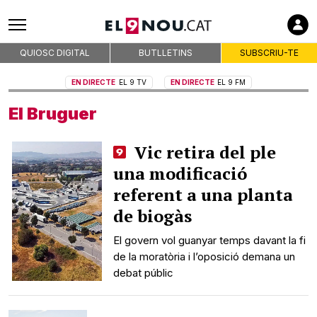
Qui som
On som
Codi deontològic
QUIOSC DIGITAL
BUTLLETINS
SUBSCRIU-TE
Premis
EN DIRECTE
EL 9 TV
EN DIRECTE
EL 9 FM
Contacte
El Bruguer
Avís legal
Política de privacitat
Vic retira del ple
Política de cookies
una modificació
RSS
referent a una planta
de biogàs
El govern vol guanyar temps davant la fi
de la moratòria i l’oposició demana un
debat públic