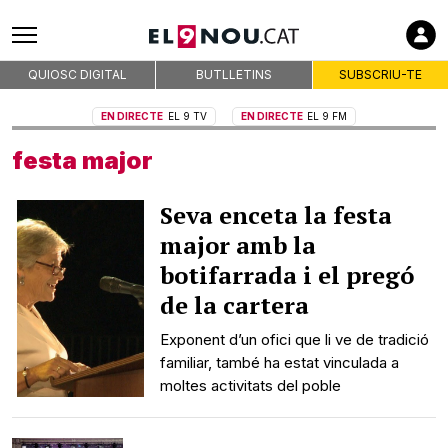
QUIOSC DIGITAL
BUTLLETINS
SUBSCRIU-TE
EN DIRECTE
EL 9 TV
EN DIRECTE
EL 9 FM
festa major
Seva enceta la festa
major amb la
botifarrada i el pregó
de la cartera
Exponent d’un ofici que li ve de tradició
familiar, també ha estat vinculada a
moltes activitats del poble