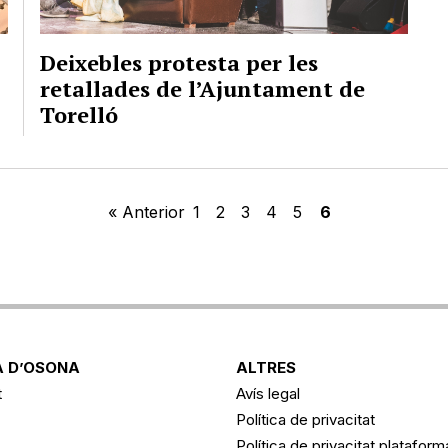
Deixebles protesta per les
retallades de l’Ajuntament de
Torelló
« Anterior
1
2
3
4
5
6
 D’OSONA
ALTRES
t
Avís legal
Política de privacitat
Política de privacitat platafor