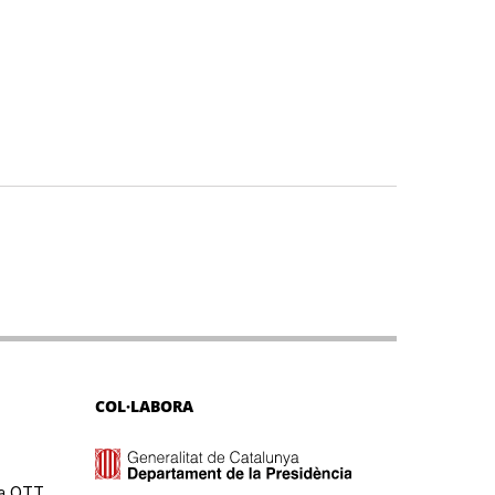
COL·LABORA
ma OTT