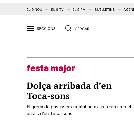
EL 9 NOU
EL 9 TV
EL 9 FM
BUTLLETINS
AGEN
festa major
Dolça arribada d’en
Toca-sons
El gremi de pastissers contribueix a la festa amb el
pastís d’en Toca-sons