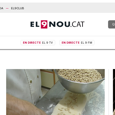
DA
EL9CLUB
Q
EN DIRECTE
EL 9 TV
EN DIRECTE
EL 9 FM