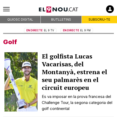
QUIOSC DIGITAL
BUTLLETINS
SUBSCRIU-TE
EN DIRECTE
EL 9 TV
EN DIRECTE
EL 9 FM
Golf
El golfista Lucas
Vacarisas, del
Montanyà, estrena el
seu palmarès en el
circuit europeu
Es va imposar en la prova francesa del
Challenge Tour, la segona categoria del
golf continental