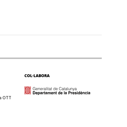
COL·LABORA
ma OTT