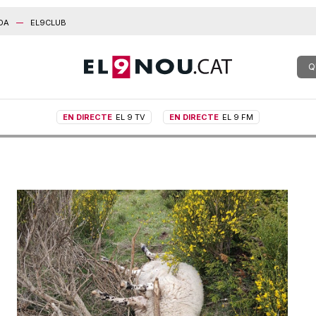
DA
EL9CLUB
Q
EN DIRECTE
EL 9 TV
EN DIRECTE
EL 9 FM