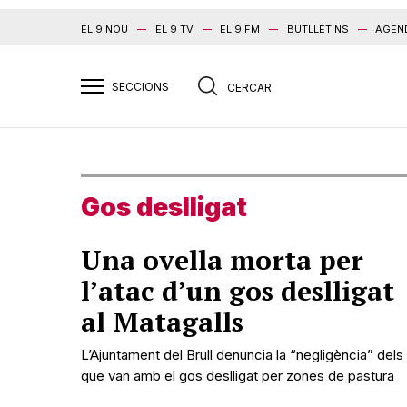
EL 9 NOU
EL 9 TV
EL 9 FM
BUTLLETINS
AGEN
Gos deslligat
Una ovella morta per
l’atac d’un gos deslligat
al Matagalls
L’Ajuntament del Brull denuncia la “negligència” dels
que van amb el gos deslligat per zones de pastura