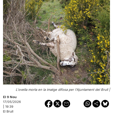
L'ovella morta en la imatge difosa per l'Ajuntament del Brull |
El 9 Nou
17/05/2026
| 19:39
El Brull