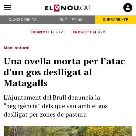
QUIOSC DIGITAL
BUTLLETINS
SUBSCRIU-TE
EN DIRECTE
EL 9 TV
EN DIRECTE
EL 9 FM
Medi natural
Una ovella morta per l’atac
d’un gos deslligat al
Matagalls
L’Ajuntament del Brull denuncia la
“negligència” dels que van amb el gos
deslligat per zones de pastura