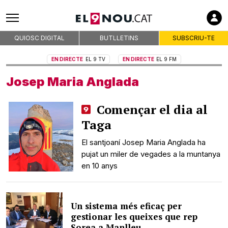
Codi deontològic
Premis
QUIOSC DIGITAL
BUTLLETINS
SUBSCRIU-TE
Contacte
Avís legal
EN DIRECTE
EL 9 TV
EN DIRECTE
EL 9 FM
Política de privacitat
Josep Maria Anglada
Política de cookies
RSS
Començar el dia al
Taga
El santjoaní Josep Maria Anglada ha
pujat un miler de vegades a la muntanya
en 10 anys
Un sistema més eficaç per
gestionar les queixes que rep
Sorea a Manlleu