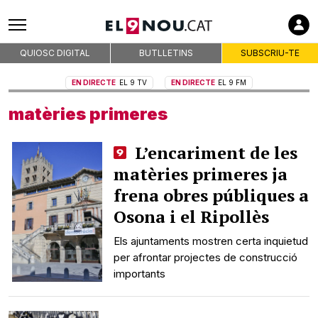
QUIOSC DIGITAL
BUTLLETINS
SUBSCRIU-TE
EN DIRECTE
EL 9 TV
EN DIRECTE
EL 9 FM
matèries primeres
L’encariment de les
matèries primeres ja
frena obres públiques a
Osona i el Ripollès
Els ajuntaments mostren certa inquietud
per afrontar projectes de construcció
importants