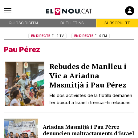
QUIOSC DIGITAL
BUTLLETINS
SUBSCRIU-TE
EN DIRECTE
EL 9 TV
EN DIRECTE
EL 9 FM
Pau Pérez
Rebudes de Manlleu i
Vic a Ariadna
Masmitjà i Pau Pérez
Els dos activistes de la flotilla demanen
fer boicot a Israel i trencar-hi relacions
Ariadna Masmitjà i Pau Pérez
denuncien maltractaments d’Israel