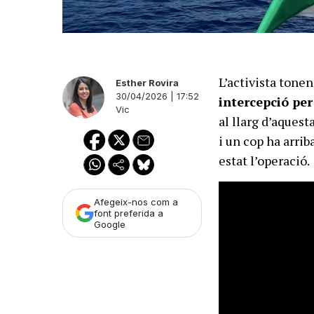
L’activista tone
Esther Rovira
30/04/2026 | 17:52
intercepció per
Vic
al llarg d’aquest
i un cop ha arrib
estat l’operació.
Afegeix-nos com a
font preferida a
Google