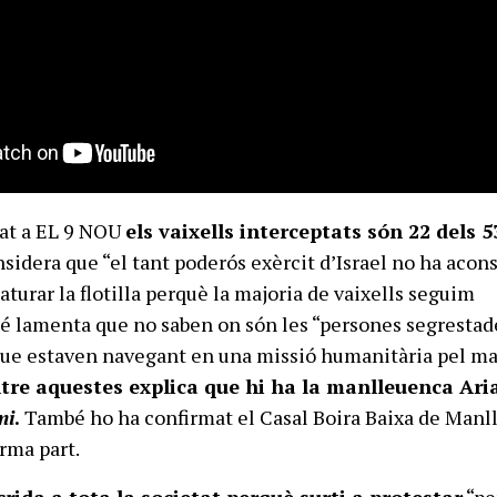
lat a EL 9 NOU
els vaixells interceptats són 22 dels 
nsidera que “el tant poderós exèrcit d’Israel no ha acon
’aturar la flotilla perquè la majoria de vaixells seguim
é lamenta que no saben on són les “persones segrestad
que estaven navegant en una missió humanitària pel ma
tre aquestes explica que hi ha la manlleuenca Ar
mi
.
També ho ha confirmat el Casal Boira Baixa de Manll
rma part.
rida a tota la societat perquè surti a protestar
“pe