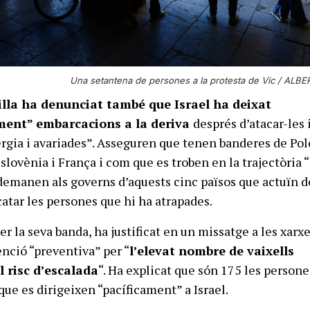
Una setantena de persones a la protesta de Vic / ALB
tilla ha denunciat també que Israel ha deixat
ent” embarcacions a la deriva
després d’atacar-les 
rgia i avariades”. Asseguren que tenen banderes de Pol
Eslovènia i França i com que es troben en la trajectòria 
emanen als governs d’aquests cinc països que actuïn d
catar les persones que hi ha atrapades.
 per la seva banda, ha justificat en un missatge a les xarx
enció “preventiva” per “
l’elevat nombre de vaixells
l risc d’escalada
“. Ha explicat que són 175 les person
que es dirigeixen “pacíficament” a Israel.