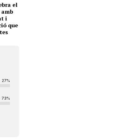
ebra el
, amb
t i
ió que
tes
27%
73%