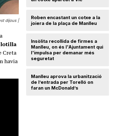
d'excava
Lloses d
Roben encastant un cotxe a la
st dijous |
joiera de la plaça de Manlleu
Radiograf
Ripollès:
la
qualificat
Insòlita recollida de firmes a
lotilla
Manlleu, on és l'Ajuntament qui
e Creta
l'impulsa per demanar més
El temps
seguretat
om havia
Dos detin
Manlleu aprova la urbanització
de forma 
de l’entrada per Torelló on
d'una bot
faran un McDonald’s