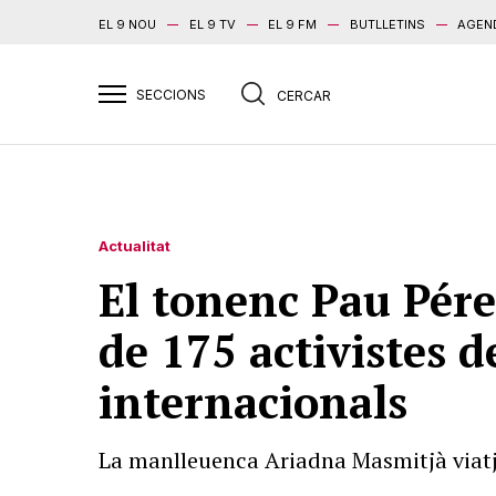
EL 9 NOU
EL 9 TV
EL 9 FM
BUTLLETINS
AGEN
Actualitat
El tonenc Pau Pérez
de 175 activistes d
internacionals
La manlleuenca Ariadna Masmitjà viatj