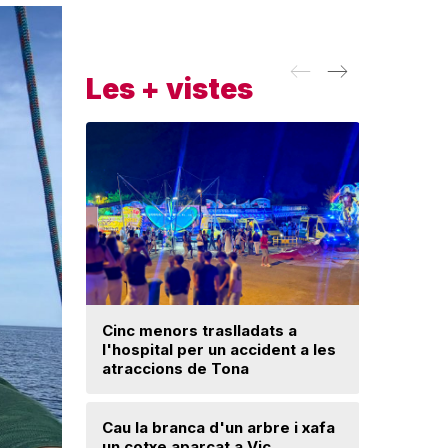
Les + vistes
Cinc menors traslladats a
l'hospital per un accident a les
Un ‘palau
atraccions de Tona
Una mone
Cau la branca d'un arbre i xafa
troballa 
un cotxe aparcat a Vic