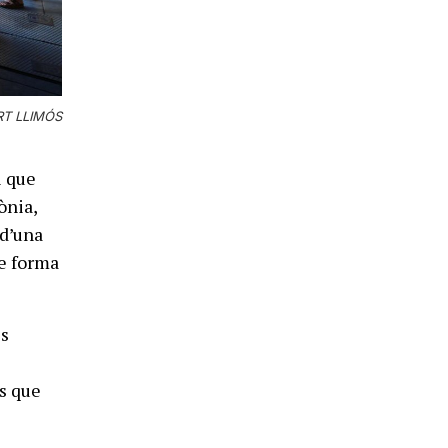
ERT LLIMÓS
i que
ònia,
“d’una
e forma
es
es que