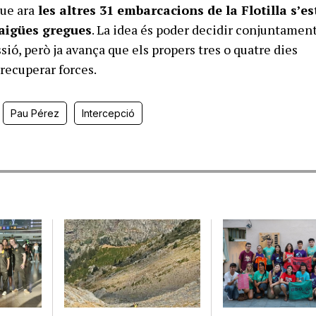
ue ara
les altres 31 embarcacions de la Flotilla s’e
aigües gregues
. La idea és poder decidir conjuntament
ió, però ja avança que els propers tres o quatre dies
recuperar forces.
Pau Pérez
Intercepció