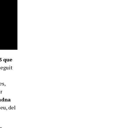
53 que
seguit
es,
r
iadna
eu, del
r