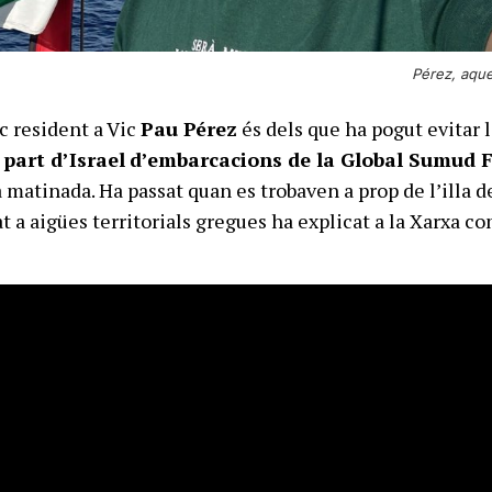
Pérez, aque
nc resident a Vic
Pau Pérez
és dels que ha pogut evitar 
 part d’Israel
d’embarcacions de la Global Sumud F
a matinada. Ha passat quan es trobaven a prop de l’illa d
at a aigües territorials gregues ha explicat a la Xarxa c