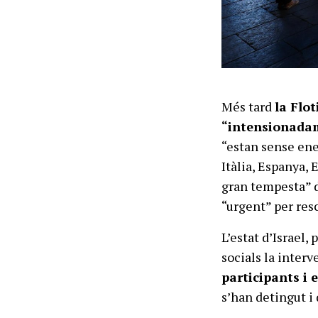
Més tard
la Flo
“intensionadam
“estan sense ene
Itàlia, Espanya, 
gran tempesta” d
“urgent” per res
L’estat d’Israel,
socials la interv
participants i e
s’han detingut i 