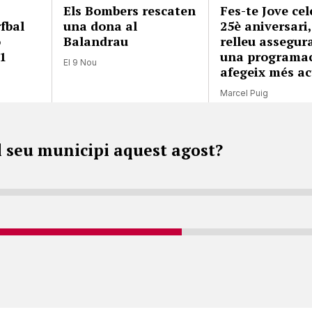
Els Bombers rescaten
Fes-te Jove cel
fbal
una dona al
25è aniversari
ó
Balandrau
relleu assegura
1
una programac
El 9 Nou
afegeix més ac
Marcel Puig
l seu municipi aquest agost?