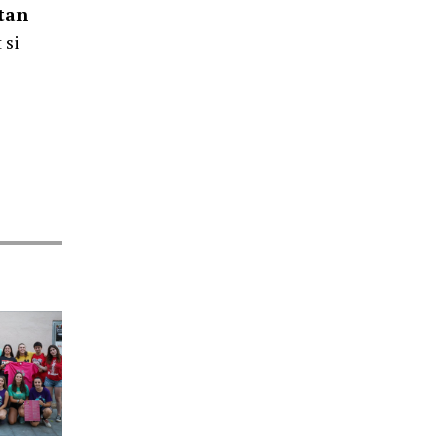
stan
 si