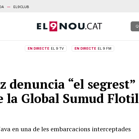
DA
EL9CLUB
Q
EN DIRECTE
EL 9 TV
EN DIRECTE
EL 9 FM
 denuncia “el segrest” 
e la Global Sumud Floti
ava en una de les embarcacions interceptades