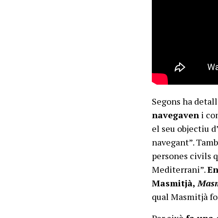
Segons ha detal
navegaven
i co
el seu objectiu d
navegant”. Tamb
persones civils 
Mediterrani”.
En
Masmitjà,
Mas
qual Masmitjà fo
Per això
fa una c