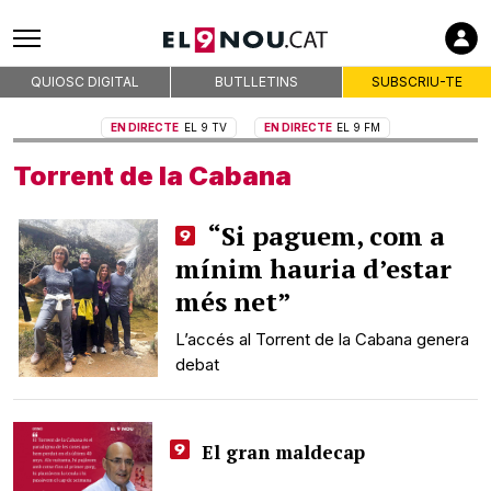
QUIOSC DIGITAL
BUTLLETINS
SUBSCRIU-TE
EN DIRECTE
EL 9 TV
EN DIRECTE
EL 9 FM
Torrent de la Cabana
“Si paguem, com a
mínim hauria d’estar
més net”
L’accés al Torrent de la Cabana genera
debat
El gran maldecap