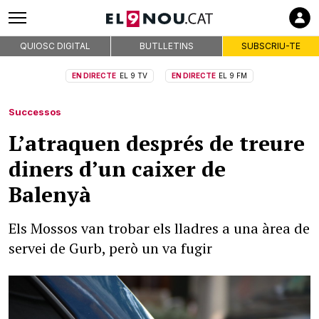
QUIOSC DIGITAL
BUTLLETINS
SUBSCRIU-TE
EN DIRECTE
EL 9 TV
EN DIRECTE
EL 9 FM
Successos
L’atraquen després de treure
diners d’un caixer de
Balenyà
Els Mossos van trobar els lladres a una àrea de
servei de Gurb, però un va fugir