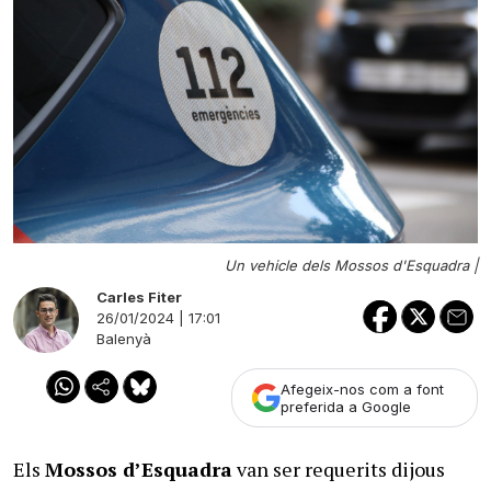
Un vehicle dels Mossos d'Esquadra |
Carles Fiter
26/01/2024 | 17:01
Balenyà
Afegeix-nos com a font
preferida a Google
Els
Mossos d’Esquadra
van ser requerits dijous