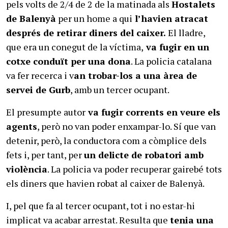
pels volts de 2/4 de 2 de la matinada als
Hostalets
de Balenyà
per un home a qui
l’havien atracat
després de retirar diners del caixer.
El lladre,
que era un conegut de la víctima,
va fugir en un
cotxe conduït per una dona
. La policia catalana
va fer recerca i v
an trobar-los a una àrea de
servei de Gurb
, amb un tercer ocupant.
El presumpte autor
va fugir corrents en veure els
agents
, però no van poder enxampar-lo. Sí que van
detenir, però, la conductora com a còmplice dels
fets i, per tant, per
un delicte de robatori amb
violència
. La policia va poder recuperar gairebé tots
els diners que havien robat al caixer de Balenyà.
I, pel que fa al tercer ocupant, tot i no estar-hi
implicat va acabar arrestat. Resulta que
tenia una