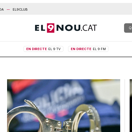
DA
EL9CLUB
Q
EN DIRECTE
EL 9 TV
EN DIRECTE
EL 9 FM