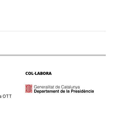
COL·LABORA
ma OTT