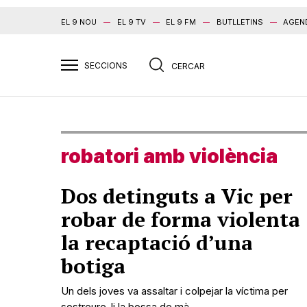
EL 9 NOU
EL 9 TV
EL 9 FM
BUTLLETINS
AGEN
robatori amb violència
Dos detinguts a Vic per
robar de forma violenta
la recaptació d’una
botiga
Un dels joves va assaltar i colpejar la víctima per
sostreure-li la bossa de mà