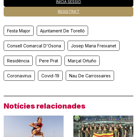
INICIA SESSIÓ
REGISTRA'T
Festa Major
Ajuntament De Torelló
Consell Comarcal D'Osona
Josep Maria Freixanet
Residència
Pere Prat
Marçal Ortuño
Coronavirus
Covid-19
Nau De Carrossaires
Notícies relacionades