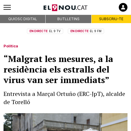
QUIOSC DIGITAL
BUTLLETINS
SUBSCRIU-TE
EN DIRECTE
EL 9 TV
EN DIRECTE
EL 9 FM
Política
“Malgrat les mesures, a la
residència els estralls del
virus van ser immediats”
Entrevista a Marçal Ortuño (ERC-JpT), alcalde
de Torelló