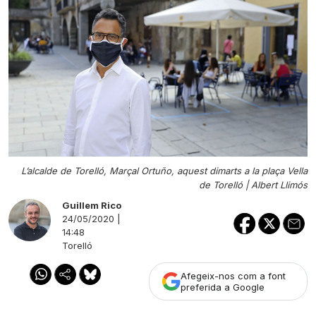
L’alcalde de Torelló, Marçal Ortuño, aquest dimarts a la plaça Vella
de Torelló |
Albert Llimós
Guillem Rico
24/05/2020 |
14:48
Torelló
Afegeix-nos com a font
preferida a Google