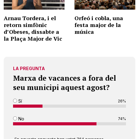
Arnau Tordera, i el
Orfeó i cobla, una
retorn simfònic
festa major de la
d’Obeses, dissabte a
música
la Plaça Major de Vic
LA PREGUNTA
Marxa de vacances a fora del
seu municipi aquest agost?
Sí
26%
No
74%