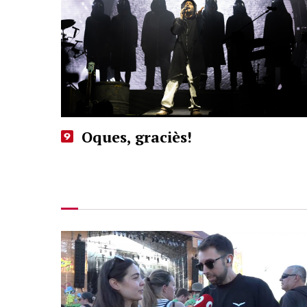
Oques, graciès!