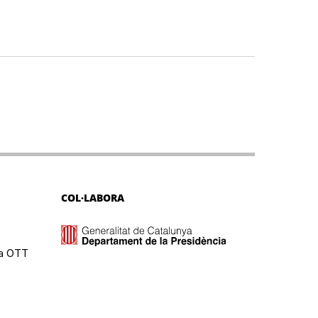
COL·LABORA
ma OTT