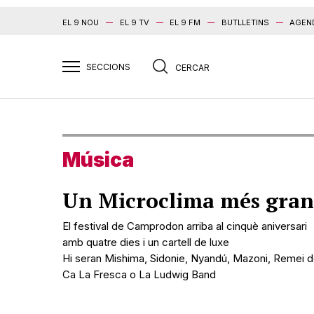
EL 9 NOU
EL 9 TV
EL 9 FM
BUTLLETINS
AGEN
Música
Un Microclima més gran
El festival de Camprodon arriba al cinquè aniversari
amb quatre dies i un cartell de luxe
Hi seran Mishima, Sidonie, Nyandú, Mazoni, Remei 
Ca La Fresca o La Ludwig Band