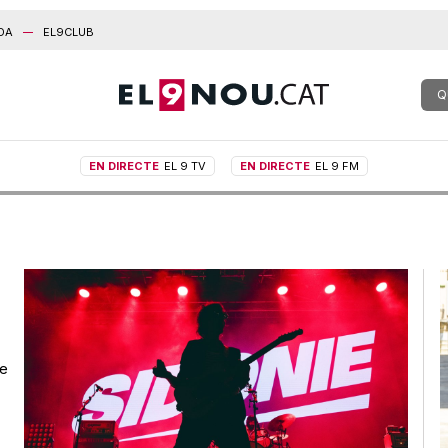
DA
EL9CLUB
Q
EN DIRECTE
EL 9 TV
EN DIRECTE
EL 9 FM
de