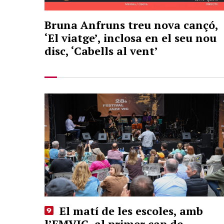
Bruna Anfruns treu nova cançó,
‘El viatge’, inclosa en el seu nou
disc, ‘Cabells al vent’
El matí de les escoles, amb
l’EMVIC, al primer cap de