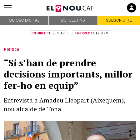
QUIOSC DIGITAL
BUTLLETINS
SUBSCRIU-TE
EN DIRECTE
EL 9 TV
EN DIRECTE
EL 9 FM
Política
“Si s’han de prendre
decisions importants, millor
fer-ho en equip”
Entrevista a Amadeu Lleopart (Aixequem),
nou alcalde de Tona