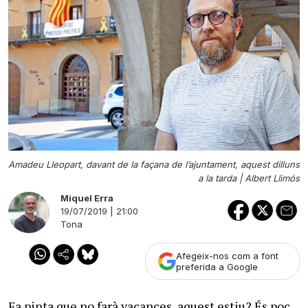
Amadeu Lleopart, davant de la façana de l’ajuntament, aquest dilluns
a la tarda |
Albert Llimós
Miquel Erra
19/07/2019 | 21:00
Tona
Afegeix-nos com a font
preferida a Google
Fa pinta que no farà vacances, aquest estiu? És poc