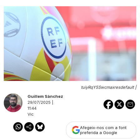
tuiyRqY5Swcmaxresdefault |
Guillem Sànchez
29/07/2025 |
11:44
Vic
Afegeix-nos com a font
preferida a Google