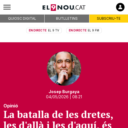
QUIOSC DIGITAL
BUTLLETINS
SUBSCRIU-TE
EN DIRECTE
EL 9 TV
EN DIRECTE
EL 9 FM
Josep Burgaya
04/05/2026
| 08:21
Opinió
La batalla de les dretes,
les d'allà i les d'aquí, és