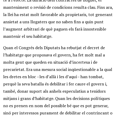
té a l’efecte. La duració dels contractes de lloguer, el
manteniment o revisió de condicions resulta clau. Fins ara,
la llei ha estat molt favorable als propietaris, tot generant
ansietat a uns llogaters que no saben fins a quin punt
l’augment arbitrari de què paguen els farà insostenible
mantenir el seu habitatge.
Quan el Congrés dels Diputats ha rebutjat el decret de
l’habitatge que proposava el govern, ha fet molt mal a
molta gent que queden en situació d’incertesa i de
precarietat. Era una mesura social inqüestionable a la qual
les dretes en bloc –les d’allà i les d’aquí– han tombat,
perquè la seva batalla és debilitar i fer caure el govern i,
també, donar suport als anhels especulatius a tenidors
mitjans i grans d’habitatge. Quan les decisions polítiques
no es prenen en nom del possible bé que es pot generar,
sinó per interessos purament de debilitar el contrincant o