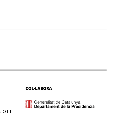
COL·LABORA
ma OTT