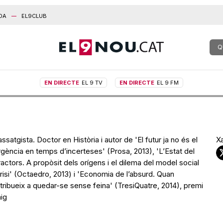
DA
EL9CLUB
Q
EN DIRECTE
EL 9 TV
EN DIRECTE
EL 9 FM
assatgista. Doctor en Història i autor de 'El futur ja no és el
X
rgència en temps d’incerteses' (Prosa, 2013), 'L’Estat del
actors. A propòsit dels orígens i el dilema del model social
isi' (Octaedro, 2013) i 'Economia de l’absurd. Quan
ribueix a quedar-se sense feina' (TresiQuatre, 2014), premi
aig