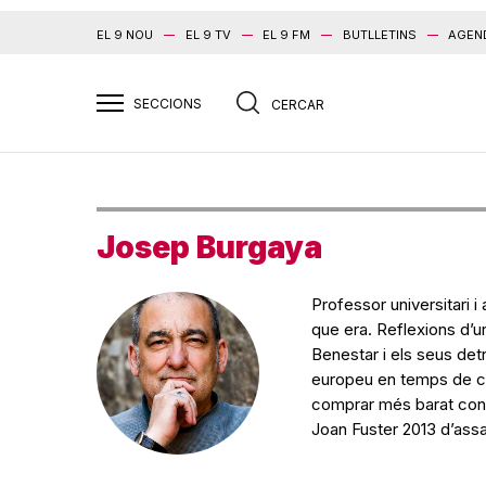
EL 9 NOU
EL 9 TV
EL 9 FM
BUTLLETINS
AGEN
Josep Burgaya
Professor universitari i 
que era. Reflexions d’u
Benestar i els seus detr
europeu en temps de cr
comprar més barat cont
Joan Fuster 2013 d’ass