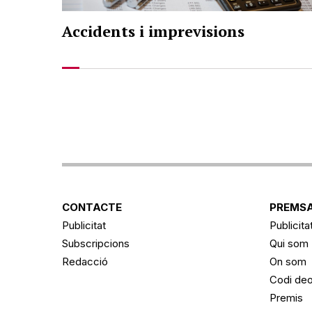
Accidents i imprevisions
Navegació
d'entrades
CONTACTE
PREMSA
Publicitat
Publicita
Subscripcions
Qui som
Redacció
On som
Codi deo
Premis