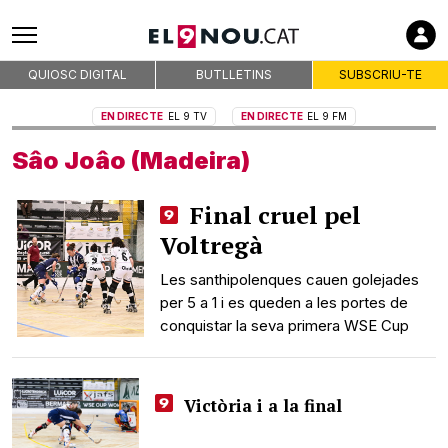
Premsa d'Osona
Publicitat
QUIOSC DIGITAL
BUTLLETINS
SUBSCRIU-TE
Qui som
EN DIRECTE
EL 9 TV
EN DIRECTE
EL 9 FM
On som
Sâo Joâo (Madeira)
Codi deontològic
Premis
Final cruel pel
Contacte
Voltregà
Avís legal
Les santhipolenques cauen golejades
Política de privacitat
per 5 a 1 i es queden a les portes de
Política de cookies
conquistar la seva primera WSE Cup
RSS
Victòria i a la final