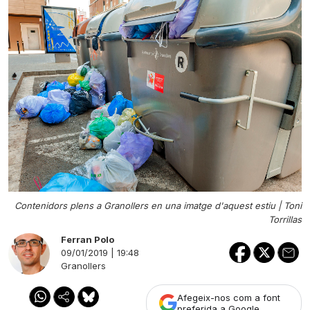
Contenidors plens a Granollers en una imatge d'aquest estiu |
Toni
Torrillas
Ferran Polo
09/01/2019 | 19:48
Granollers
Afegeix-nos com a font
preferida a Google