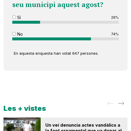
seu municipi aquest agost?
Sí
26%
No
74%
En aquesta enquesta han votat 647 persones.
Les + vistes
Un veí denuncia actes vandàlics a
la font ornamental que va donar al