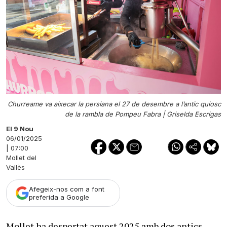
Churreame va aixecar la persiana el 27 de desembre a l’antic quiosc
de la rambla de Pompeu Fabra |
Griselda Escrigas
El 9 Nou
06/01/2025
| 07:00
Mollet del
Vallès
Afegeix-nos com a font
preferida a Google
Mollet ha despertat aquest 2025 amb dos antics