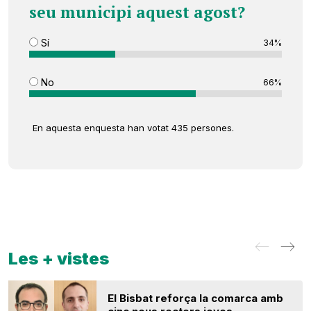
seu municipi aquest agost?
Sí
34%
No
66%
En aquesta enquesta han votat 435 persones.
Les + vistes
El Bisbat reforça la comarca amb