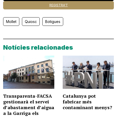
REGISTRA'T
Mollet
Quiosc
Botigues
Notícies relacionades
Transparenta-FACSA
Catalunya pot
gestionarà el servei
fabricar més
d’abastament d’aigua
contaminant menys?
a la Garriga els