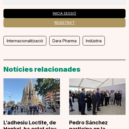
INICIA SESSIÓ
REGISTRA'T
Internacionalització
Dara Pharma
Indústria
Notícies relacionades
L’adhesiu Loctite, de
Pedro Sánchez
Henkel, ha estat clau
participa en la