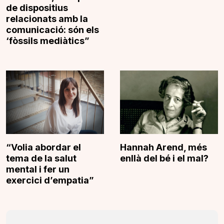
de dispositius
relacionats amb la
comunicació: són els
‘fòssils mediàtics”
“Volia abordar el
Hannah Arend, més
tema de la salut
enllà del bé i el mal?
mental i fer un
exercici d’empatia”