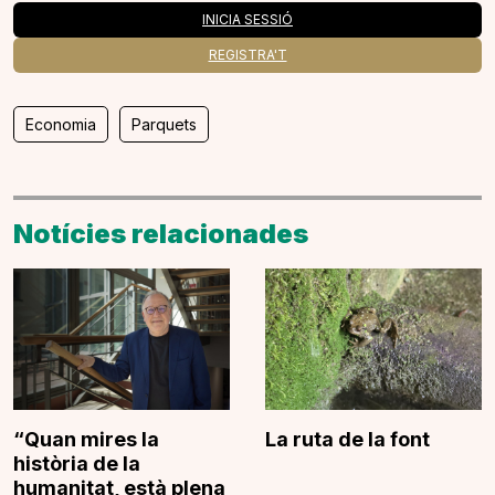
INICIA SESSIÓ
REGISTRA'T
Economia
Parquets
Notícies relacionades
“Quan mires la
La ruta de la font
història de la
humanitat, està plena