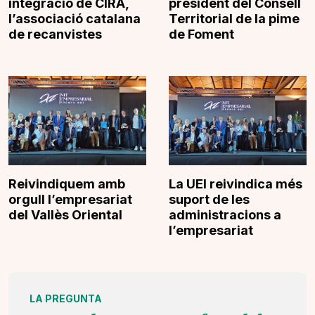
integració de CIRA,
president del Consell
l’associació catalana
Territorial de la pime
de recanvistes
de Foment
Reivindiquem amb
La UEI reivindica més
orgull l’empresariat
suport de les
del Vallès Oriental
administracions a
l’empresariat
LA PREGUNTA