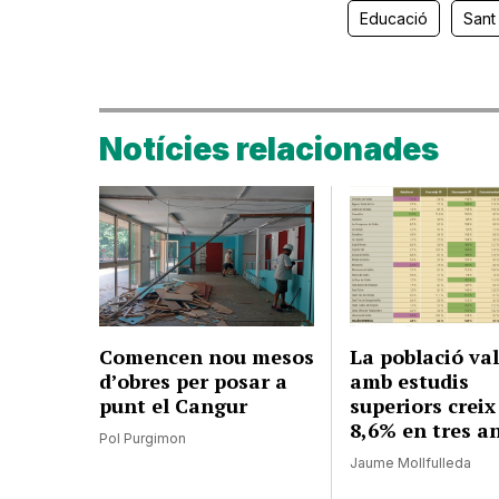
Educació
Sant
Notícies relacionades
Comencen nou mesos
La població va
d’obres per posar a
amb estudis
punt el Cangur
superiors creix
8,6% en tres a
Pol Purgimon
Jaume Mollfulleda