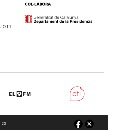
COL·LABORA
ma OTT
0 20