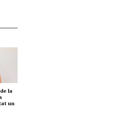
 de la
a
tat un