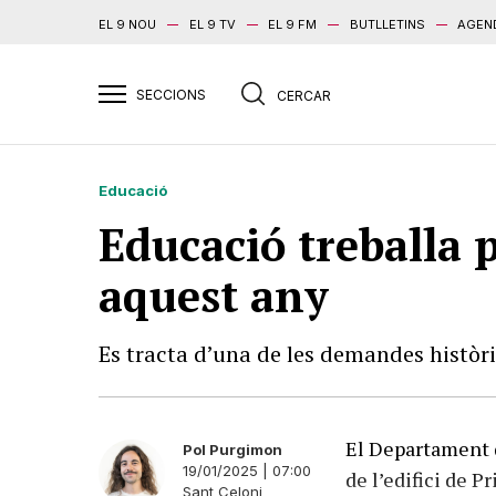
EL 9 NOU
EL 9 TV
EL 9 FM
BUTLLETINS
AGEN
Educació
Educació treballa p
aquest any
Es tracta d’una de les demandes històr
El Departament d
Pol Purgimon
19/01/2025 | 07:00
de l’edifici de P
Sant Celoni