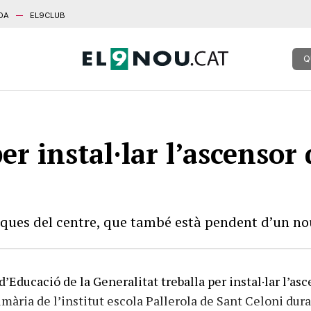
DA
EL9CLUB
Q
er instal·lar l’ascensor 
iques del centre, que també està pendent d’un nou
’Educació de la Generalitat treballa per instal·lar l’as
rimària de l’institut escola Pallerola de Sant Celoni dur