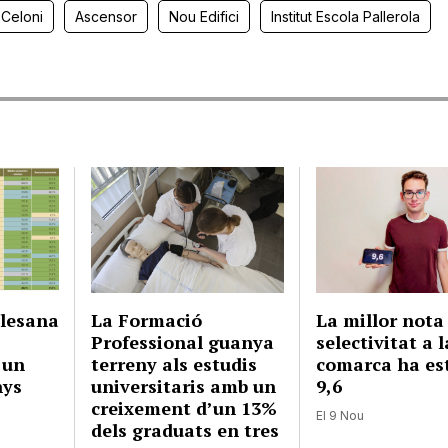
 Celoni
Ascensor
Nou Edifici
Institut Escola Pallerola
llesana
La Formació
La millor nota
Professional guanya
selectivitat a l
 un
terreny als estudis
comarca ha es
nys
universitaris amb un
9,6
creixement d’un 13%
El 9 Nou
dels graduats en tres