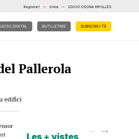
Registra't
Entra
EDICIÓ OSONA RIPOLLÈS
UIOSC DIGITAL
BUTLLETINS
SUBSCRIU-TE
del Pallerola
 edifici
censor
ant
Les + vistes