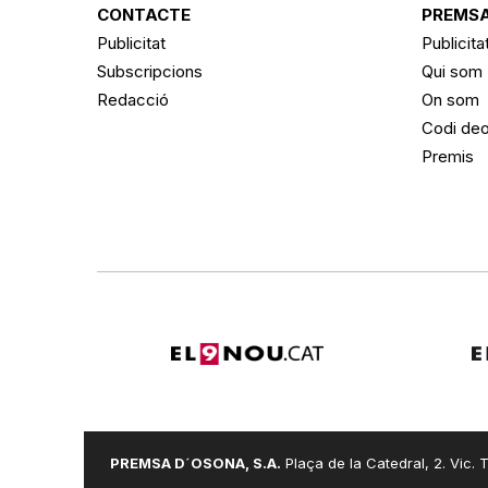
CONTACTE
PREMSA
Publicitat
Publicita
Subscripcions
Qui som
Redacció
On som
Codi deo
Premis
PREMSA D´OSONA, S.A.
Plaça de la Catedral, 2. Vic. T