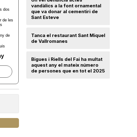
Troben u
vandàlics a la font ornamental
avançat 
que va donar al cementiri de
Santa Mar
Sant Esteve
Un incend
Tanca el restaurant Sant Miquel
Navarra d
de Vallromanes
desallotj
Bigues i Riells del Fai ha multat
Mercè Lli
aquest any el mateix número
intenció 
de persones que en tot el 2025
provision