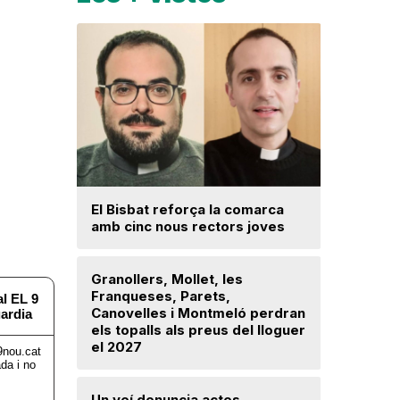
Una prom
El Bisbat reforça la comarca
parc foto
amb cinc nous rectors joves
hectàrees
Llerona i 
Granollers, Mollet, les
Franqueses, Parets,
La fiscal
Canovelles i Montmeló perdran
ja hagi d
els topalls als preus del lloguer
prejudici
el 2027
Josep Ma
Un veí denuncia actes