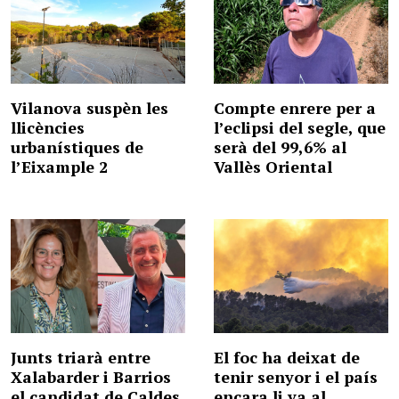
Vilanova suspèn les
Compte enrere per a
llicències
l’eclipsi del segle, que
urbanístiques de
serà del 99,6% al
l’Eixample 2
Vallès Oriental
Junts triarà entre
El foc ha deixat de
Xalabarder i Barrios
tenir senyor i el país
el candidat de Caldes
encara li va al