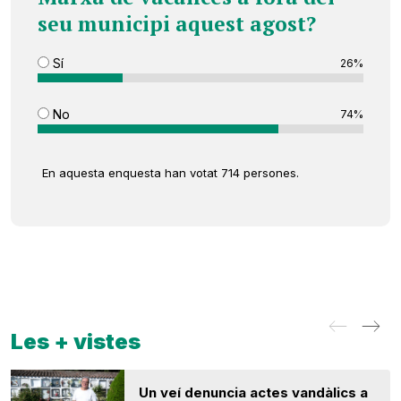
seu municipi aquest agost?
Sí
26%
No
74%
En aquesta enquesta han votat 714 persones.
Les + vistes
Un veí denuncia actes vandàlics a