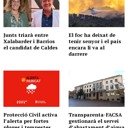
Junts triarà entre
El foc ha deixat de
Xalabarder i Barrios
tenir senyor i el país
el candidat de Caldes
encara li va al
darrere
Protecció Civil activa
Transparenta-FACSA
l’alerta per fortes
gestionarà el servei
pluges i tempestes
d’abastament d’aigua