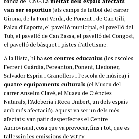
banda del CNG. La
meitat dels espais afectats
van ser esportius
(els camps de futbol del carrer
Girona, de la Font Verda, de Ponent i de Can Gili,
Palau d’Esports, el pavelló municipal, el pavelló del
Tub, el pavelló de Can Bassa, el pavelló del Congost,
el pavelló de bàsquet i pistes d’atletisme.
A la llista, hi ha
set centres educatius
(les escoles
Ferrer i Guàrdia, Pereanton, Ponent, Lledoner,
Salvador Espriu i Granollers i l’escola de música) i
quatre equipaments culturals
(el Museu del
carrer Anselm Clavé, el Museu de Ciències
Naturals, l’Adoberia i Roca Umbert, un dels espais
amb més afectació). Aquest va ser un dels més
afectats: van patir desperfectes el Centre
Audiovisual, cosa que va provocar, fins i tot, que es
tallessin les emissions de VOTV.