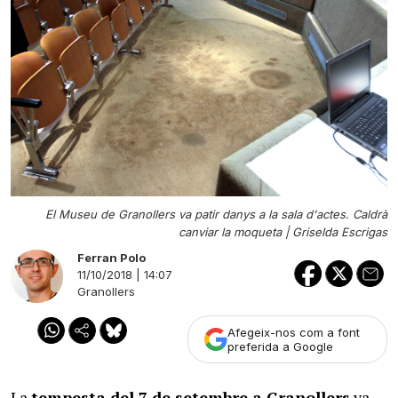
El Museu de Granollers va patir danys a la sala d'actes. Caldrà
canviar la moqueta |
Griselda Escrigas
Ferran Polo
11/10/2018 | 14:07
Granollers
Afegeix-nos com a font
preferida a Google
La
tempesta del 7 de setembre a Granollers
va