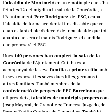
l’
alcaldia de Montmeló
en un emotiu ple que s’ha
fet a les 12 del migdia a la sala de la Concòrdia, a
l’Ajuntmanent.
Pere Rodríguez
, del PSC, ocupa
l’alcaldia de forma accidental fins dissabte que ve
quan es farà el ple d’elecció del nou alcalde que tot
apunta que serà el mateix Rodríguez, el candidat
que proposarà el PSC.
Unes
140 persones han omplert la sala de la
Concòrdia
de l’Ajuntament. Guil ha estat
acompanyat de la seva
família a primera fila
amb
la seva esposa i les seves dues filles, germans i
altres familiars. També membres de la
confederació de penyes de l’FC Barcelona
que
ell presideix, i
alcaldes de municipis propers
com
Josep Mayoral, de Granollers; Francesc Juzgado, de
Parets; Emilio Cordero, de Canovelles. També hi