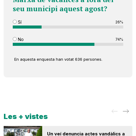
seu municipi aquest agost?
Sí
26%
No
74%
En aquesta enquesta han votat 636 persones.
Les + vistes
Un veí denuncia actes vandàlics a