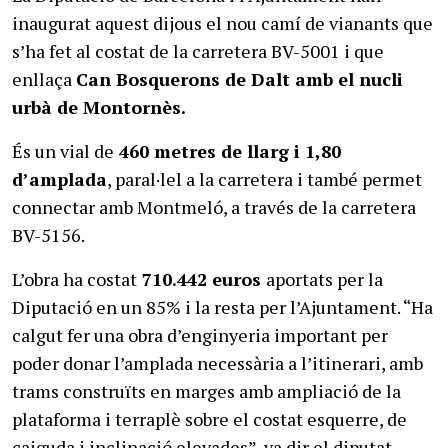
inaugurat aquest dijous el nou camí de vianants que
s’ha fet al costat de la carretera BV-5001 i que
enllaça
Can Bosquerons de Dalt amb el nucli
urbà de Montornès.
És un vial de
460 metres de llarg i 1,80
d’amplada
, paral·lel a la carretera i també permet
connectar amb Montmeló, a través de la carretera
BV-5156.
L’obra ha costat
710.442 euros
aportats per la
Diputació en un 85% i la resta per l’Ajuntament. “Ha
calgut fer una obra d’enginyeria important per
poder donar l’amplada necessària a l’itinerari, amb
trams construïts en marges amb ampliació de la
plataforma i terraplè sobre el costat esquerre, de
caiguda i inclinació elevades”, va dir el diputat