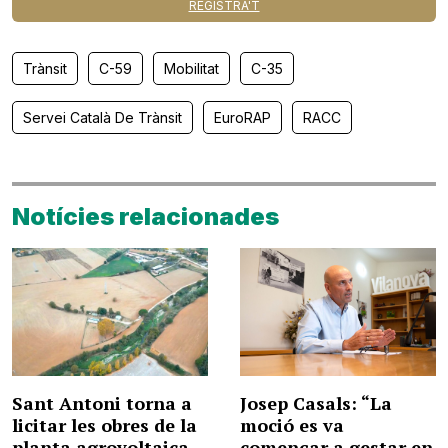
REGISTRA'T
Trànsit
C-59
Mobilitat
C-35
Servei Català De Trànsit
EuroRAP
RACC
Notícies relacionades
Sant Antoni torna a
Josep Casals: “La
licitar les obres de la
moció es va
planta agrovoltaica
començar a gestar en